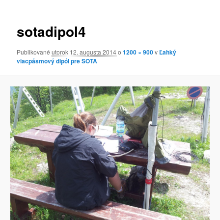
obrázkoch
sotadipol4
Publikované
utorok 12. augusta 2014
o
1200 × 900
v
Ľahký
viacpásmový dipól pre SOTA