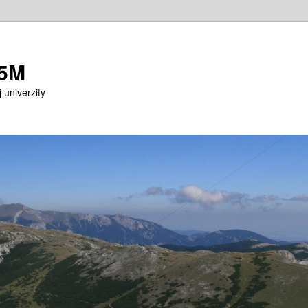
M5M
 univerzity