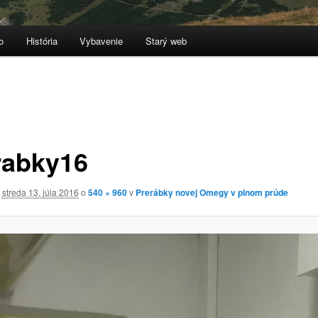
o
História
Vybavenie
Starý web
rabky16
é
streda 13. júla 2016
o
540 × 960
v
Prerábky novej Omegy v plnom prúde