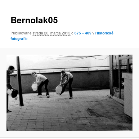
obrázkoch
Bernolak05
Publikované
streda 20. marca 2013
o
675 × 409
v
Historické
fotografie