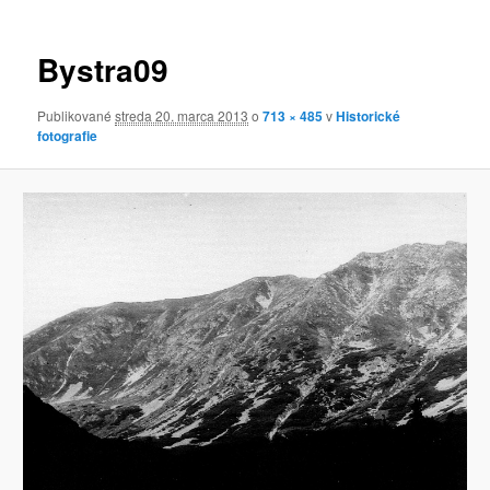
obrázkoch
Bystra09
Publikované
streda 20. marca 2013
o
713 × 485
v
Historické
fotografie