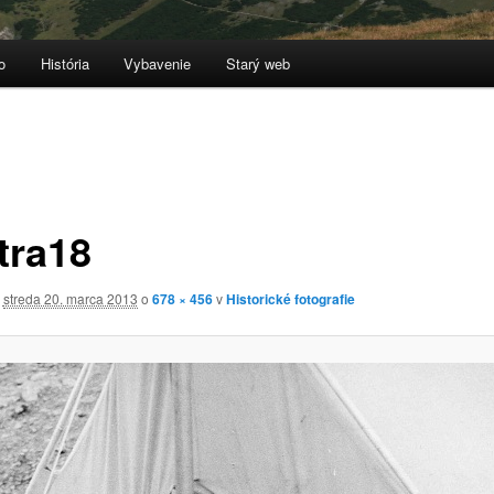
o
História
Vybavenie
Starý web
tra18
é
streda 20. marca 2013
o
678 × 456
v
Historické fotografie