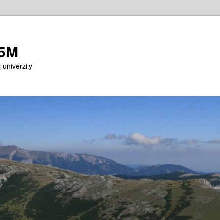
M5M
 univerzity