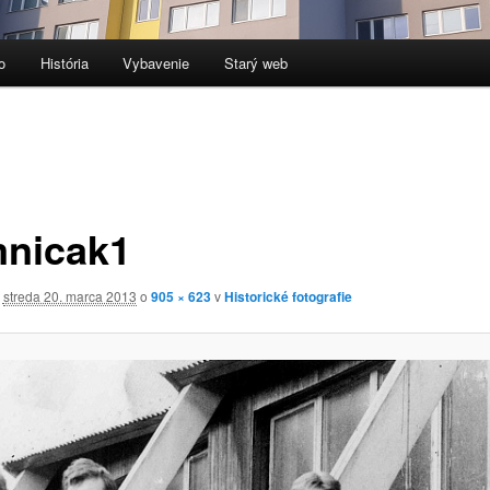
o
História
Vybavenie
Starý web
nicak1
é
streda 20. marca 2013
o
905 × 623
v
Historické fotografie