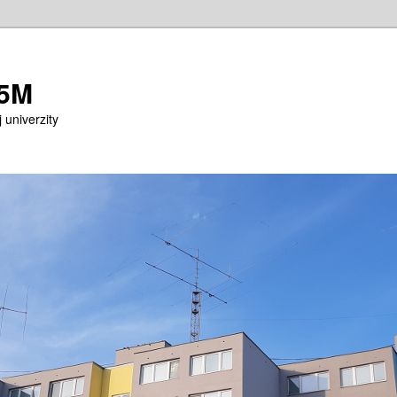
M5M
 univerzity