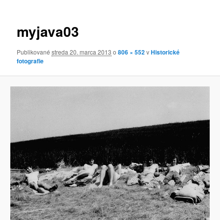
obrázkoch
myjava03
Publikované
streda 20. marca 2013
o
806 × 552
v
Historické
fotografie