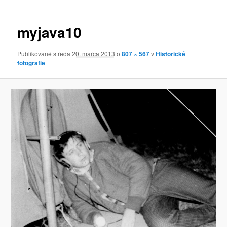
obrázkoch
myjava10
Publikované
streda 20. marca 2013
o
807 × 567
v
Historické
fotografie