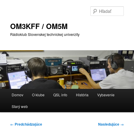
Preskočiť
na
Hľada
primárny
obsah
OM3KFF / OM5M
Rádioklub Slovenskej technickej univerzity
Hlavné
Domov
O klube
QSL info
História
Vybavenie
menu
Starý web
Navigácia
← Predchádzajúce
Nasledujúce →
v