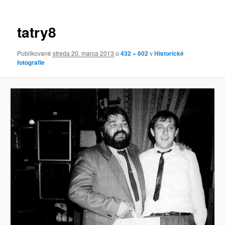
obrázkoch
tatry8
Publikované
streda 20. marca 2013
o
432 × 602
v
Historické
fotografie