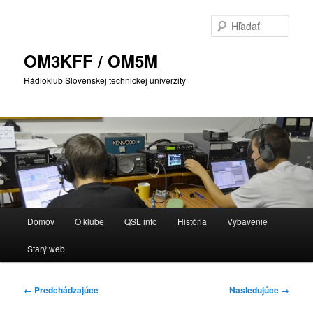
Preskočiť
na
Hľada
primárny
obsah
OM3KFF / OM5M
Rádioklub Slovenskej technickej univerzity
Hlavné
Domov
O klube
QSL info
História
Vybavenie
menu
Starý web
Navigácia
← Predchádzajúce
Nasledujúce →
v