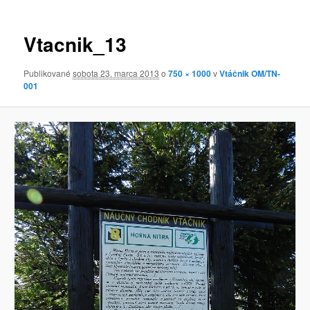
obrázkoch
Vtacnik_13
Publikované
sobota 23. marca 2013
o
750 × 1000
v
Vtáčnik OM/TN-
001