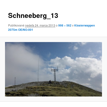
obrázkoch
Schneeberg_13
Publikované
nedeľa 24. marca 2013
o
998 × 562
v
Klosterwappen
2075m OE/NO-001