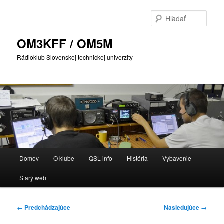
Preskočiť
na
Hľada
primárny
obsah
OM3KFF / OM5M
Rádioklub Slovenskej technickej univerzity
Hlavné
Domov
O klube
QSL info
História
Vybavenie
menu
Starý web
Navigácia
← Predchádzajúce
Nasledujúce →
v