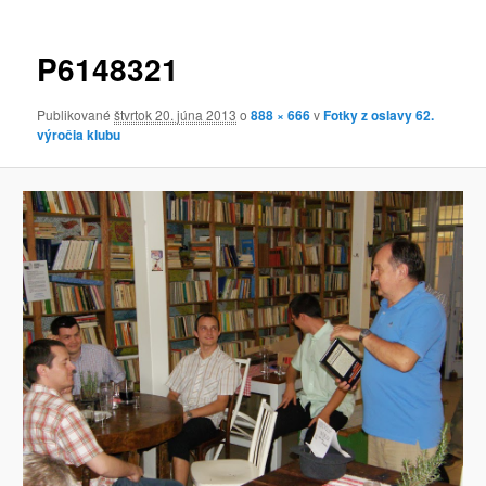
obrázkoch
P6148321
Publikované
štvrtok 20. júna 2013
o
888 × 666
v
Fotky z oslavy 62.
výročia klubu