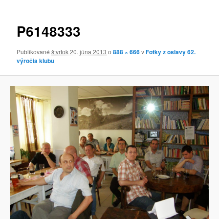
obrázkoch
P6148333
Publikované
štvrtok 20. júna 2013
o
888 × 666
v
Fotky z oslavy 62.
výročia klubu