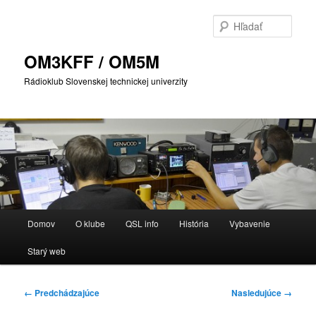
Preskočiť
na
Hľada
primárny
obsah
OM3KFF / OM5M
Rádioklub Slovenskej technickej univerzity
Hlavné
Domov
O klube
QSL info
História
Vybavenie
menu
Starý web
Navigácia
← Predchádzajúce
Nasledujúce →
v