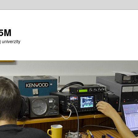
M5M
 univerzity