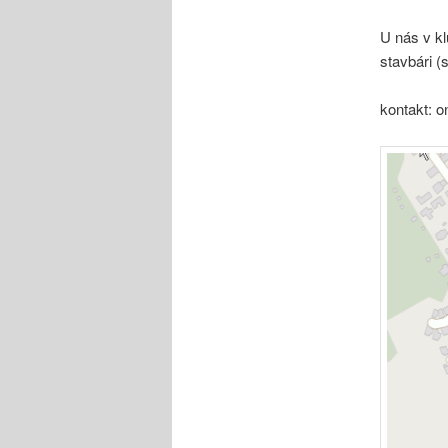
U nás v klu
stavbári (
kontakt: 