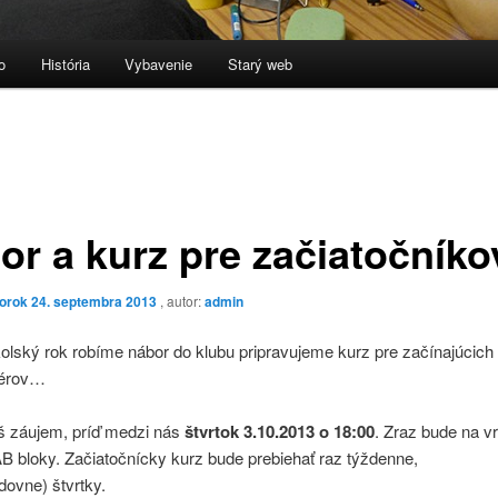
o
História
Vybavenie
Starý web
or a kurz pre začiatočníko
torok 24. septembra 2013
, autor:
admin
kolský rok robíme nábor do klubu pripravujeme kurz pre začínajúcich
térov…
š záujem, príď medzi nás
štvrtok 3
.10.2013
o 18:00
. Zraz bude na v
B bloky. Začiatočnícky kurz bude prebiehať raz týždenne,
dovne)
štvrt
ky
.