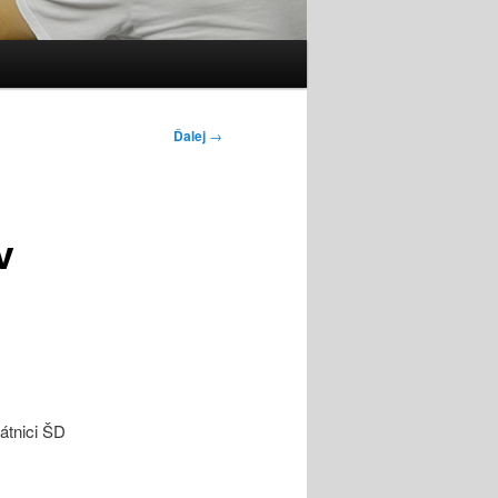
Ďalej
→
v
rátnici ŠD