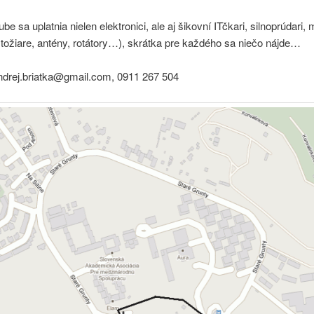
be sa uplatnia nielen elektronici, ale aj šikovní ITčkari, silnoprúdari,
stožiare, antény, rotátory…), skrátka pre každého sa niečo nájde…
ondrej.briatka@gmail.com, 0911 267 504