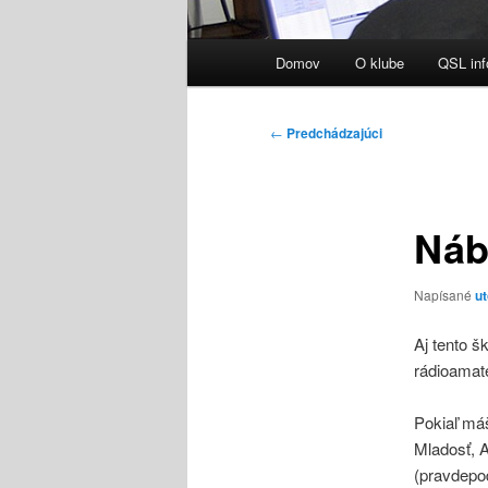
Hlavné
Domov
O klube
QSL inf
menu
Navigácia
←
Predchádzajúci
článkami
Náb
Napísané
u
Aj tento š
rádioama
Pokiaľ má
Mladosť, A
(pravdepo