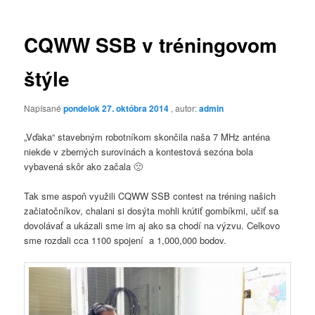
CQWW SSB v tréningovom
štýle
Napísané
pondelok 27. októbra 2014
, autor:
admin
„Vďaka“ stavebným robotníkom skončila naša 7 MHz anténa
niekde v zberných surovinách a kontestová sezóna bola
vybavená skôr ako začala 🙁
Tak sme aspoň využili CQWW SSB contest na tréning našich
začiatočníkov, chalani si dosýta mohli krútiť gombíkmi, učiť sa
dovolávať a ukázali sme im aj ako sa chodí na výzvu. Celkovo
sme rozdali cca 1100 spojení a 1,000,000 bodov.