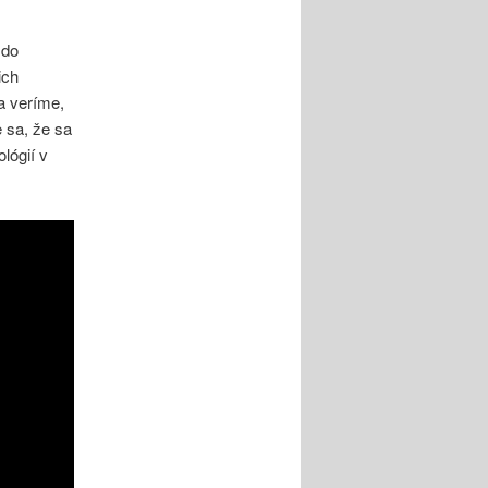
 do
ich
a veríme,
 sa, že sa
lógií v