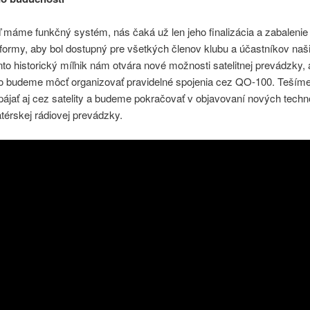
 máme funkčný systém, nás čaká už len jeho finalizácia a zabalenie
 formy, aby bol dostupný pre všetkých členov klubu a účastníkov naš
to historický míľnik nám otvára nové možnosti satelitnej prevádzky, 
o budeme môcť organizovať pravidelné spojenia cez QO-100. Tešíme
jať aj cez satelity a budeme pokračovať v objavovaní nových techno
érskej rádiovej prevádzky.