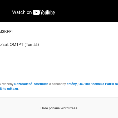
OM3KFF!
písal: OM1PT (Tomáš)
ol vložený
Nezaradené
,
stretnutia
a označený
antény
,
QO-100
,
technika
Patrik N
alého odkazu
.
Hrdo poháňa WordPress