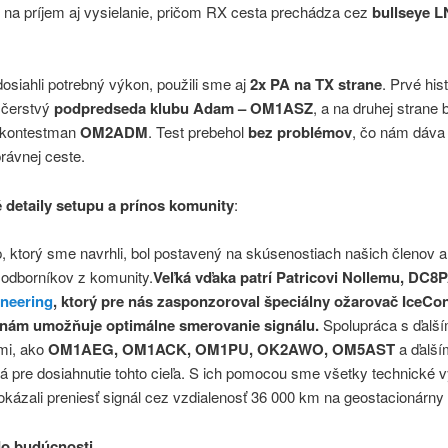
na príjem aj vysielanie, pričom RX cesta prechádza cez
bullseye L
.
siahli potrebný výkon, použili sme aj
2x PA na TX strane
. Prvé his
 čerstvý
podpredseda klubu Adam – OM1ASZ
, a na druhej strane 
ý kontestman
OM2ADM
. Test prebehol
bez problémov
, čo nám dáva 
rávnej ceste.
 detaily setupu a prínos komunity
:
, ktorý sme navrhli, bol postavený na skúsenostiach našich členov 
 odborníkov z komunity.
Veľká vďaka patrí Patricovi Nollemu, DC8
ineering
, ktorý pre nás zasponzoroval špeciálny ožarovač IceCo
ý nám umožňuje optimálne smerovanie signálu.
Spolupráca s ďalší
mi, ako
OM1AEG, OM1ACK, OM1PU, OK2AWO, OM5AST
a ďalším
á pre dosiahnutie tohto cieľa. S ich pomocou sme všetky technické 
dokázali preniesť signál cez vzdialenosť 36 000 km na geostacionárny s
do budúcnosti