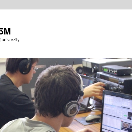
M5M
 univerzity