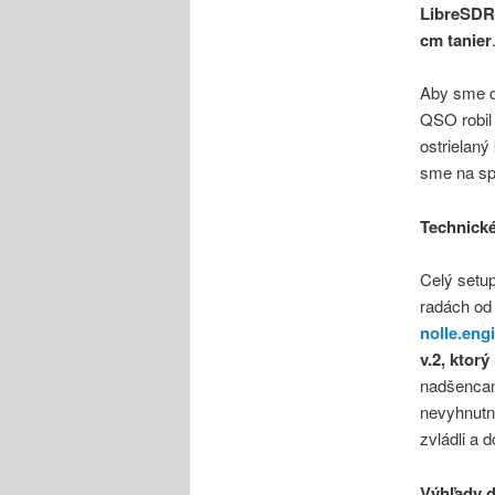
LibreSDR
cm tanier
Aby sme do
QSO robil
ostrielan
sme na sp
Technické
Celý setup
radách od
nolle.eng
v.2, ktor
nadšenca
nevyhnutn
zvládli a 
Výhľady 