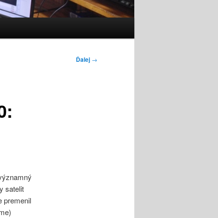
Ďalej
→
0:
 významný
 satelit
e premenil
áme)