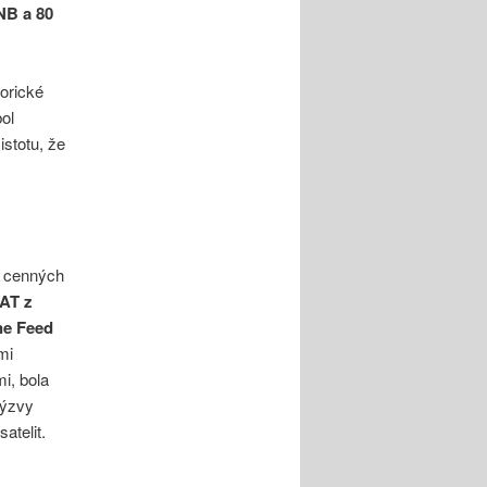
NB a 80
torické
bol
istotu, že
a cenných
PAT z
ne Feed
mi
i, bola
výzvy
atelit.