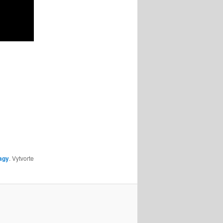
agy
. Vytvorte