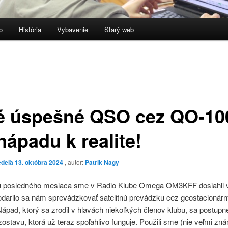
o
História
Vybavenie
Starý web
é úspešné QSO cez QO-10
nápadu k realite!
deľa 13. októbra 2024
, autor:
Patrik Nagy
u posledného mesiaca sme v Radio Klube Omega OM3KFF dosiahli
odarilo sa nám sprevádzkovať satelitnú prevádzku cez geostacionárny
pad, ktorý sa zrodil v hlavách niekoľkých členov klubu, sa postupn
zostavu, ktorá už teraz spoľahlivo funguje. Použili sme (nie veľmi zn