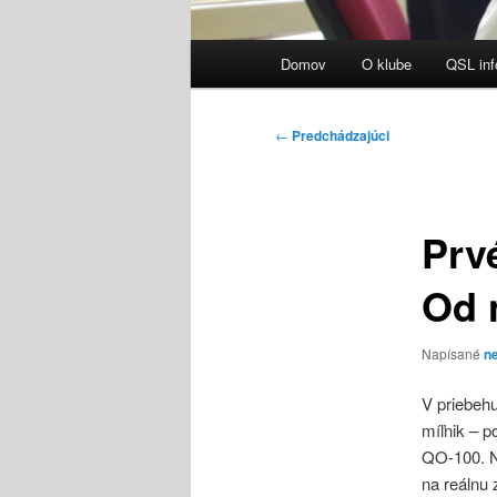
Hlavné
Domov
O klube
QSL inf
menu
Navigácia
←
Predchádzajúci
článkami
Prv
Od 
Napísané
ne
V priebeh
míľnik – p
QO-100. Ná
na reálnu 