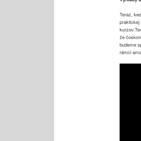
Teraz, keď
praktickej
kurzov.Ten
že čoskor
budeme spá
rámci amat