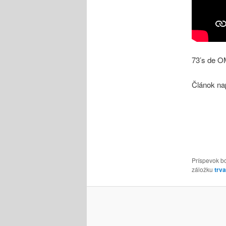
73’s de 
Článok na
Príspevok b
záložku
trv