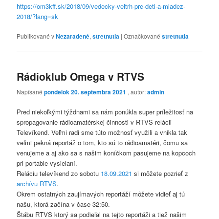
https://om3kff.sk/2018/09/vedecky-veltrh-pre-deti-a-mladez-
2018/?lang=sk
Publikované v
Nezaradené
,
stretnutia
|
Označkované
stretnutia
Rádioklub Omega v RTVS
Napísané
pondelok 20. septembra 2021
, autor:
admin
Pred niekoľkými týždnami sa nám ponúkla super príležitosť na
spropagovanie rádioamatérskej činnosti v RTVS relácii
Televíkend. Veľmi radi sme túto možnosť využili a vnikla tak
veľmi pekná reportáž o tom, kto sú to rádioamatéri, čomu sa
venujeme a aj ako sa s našim koníčkom pasujeme na kopcoch
pri portable vysielaní.
Reláciu televíkend zo sobotu
18.09.2021
si môžete pozrieť z
archívu RTVS
.
Okrem ostatných zaujímavých reportáží môžete vidieť aj tú
našu, ktorá začína v čase 32:50.
Štábu RTVS ktorý sa podieľal na tejto reportáži a tiež našim