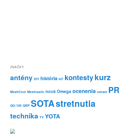
ZNAČKY
kurz
kontesty
antény
história
DIY
IoT
PR
ocenenia
nová Omega
MeshCore
Meshtastic
oznam
SOTA
stretnutia
QO-100
QRP
technika
YOTA
TV