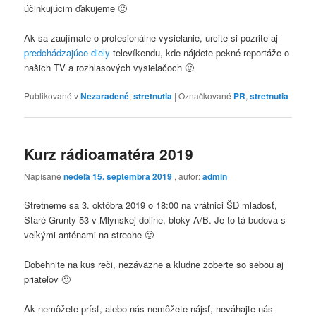
účinkujúcim ďakujeme 🙂
Ak sa zaujímate o profesionálne vysielanie, urcite si pozrite aj
predchádzajúce diely
televíkendu, kde nájdete pekné reportáže o
našich TV a rozhlasových vysielačoch 🙂
Publikované v
Nezaradené
,
stretnutia
|
Označkované
PR
,
stretnutia
Kurz rádioamatéra 2019
Napísané
nedeľa 15. septembra 2019
, autor:
admin
Stretneme sa 3. októbra 2019 o 18:00 na vrátnici ŠD mladosť,
Staré Grunty 53 v Mlynskej doline, bloky A/B. Je to tá budova s
veľkými anténami na streche 🙂
Dobehnite na kus reči, nezáväzne a kludne zoberte so sebou aj
priateľov 🙂
Ak nemôžete prísť, alebo nás nemôžete nájsť, neváhajte nás