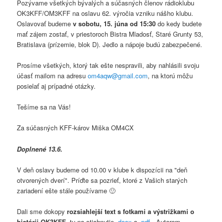
Pozývame všetkých bývalých a súčasných členov rádioklubu
OK3KFF/OM3KFF na oslavu 62. výročia vzniku nášho klubu.
Oslavovať budeme
v sobotu, 15. júna od 15:30
do kedy budete
mať zájem zostať, v priestoroch Bistra Mladosť, Staré Grunty 53,
Bratislava (prízemie, blok D). Jedlo a nápoje budú zabezpečené.
Prosíme všetkých, ktorý tak ešte nespravili, aby nahlásili svoju
účasť mailom na adresu
om4aqw@gmail.com
, na ktorú môžu
posielať aj prípadné otázky.
Tešíme sa na Vás!
Za súčasných KFF-károv Miška OM4CX
Doplnené 13.6.
V deň oslavy budeme od 10.00 v klube k dispozícii na "deň
otvorených dverí". Príďte sa pozrieť, ktoré z Vašich starých
zariadení ešte stále používame 🙂
Dali sme dokopy
rozsiahlejší text s fotkami a výstrižkami o
histórii OK3KFF
, tu na stiahnutie
.docx
a
.pdf
. Autorom