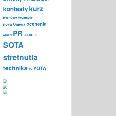
kurz
kontesty
MeshCore
Meshtastic
ocenenia
nová Omega
PR
oznam
QO-100
QRP
SOTA
stretnutia
technika
YOTA
TV