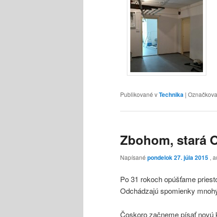
Publikované v
Technika
|
Označkov
Zbohom, stará 
Napísané
pondelok 27. júla 2015
, a
Po 31 rokoch opúšťame priest
Odchádzajú spomienky mnohých
Čoskoro začneme písať novú 