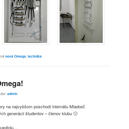
ané
nová Omega
,
technika
Omega!
utor:
admin
ory na najvyššom poschodí internátu Mladosť.
 generácií študentov – členov klubu 🙁
kapitolu…