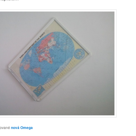
ované
nová Omega