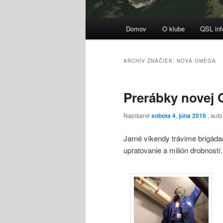
Hlavné
Domov
O klube
QSL inf
menu
ARCHÍV ZNAČIEK:
NOVÁ OMEGA
Prerábky novej
Napísané
sobota 4. júna 2016
, auto
Jarné víkendy trávime brigádam
upratovanie a milión drobnost