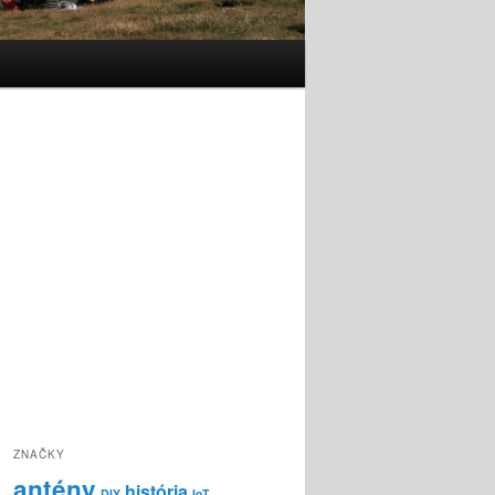
ZNAČKY
antény
história
DIY
IoT