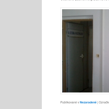
Publikované v
Nezaradené
|
Označk