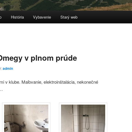
o
História
Vybavenie
Starý web
 Omegy v plnom prúde
r:
admin
i v klube. Maľovanie, elektroinštalácia, nekonečné
í…