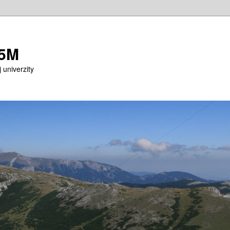
M5M
 univerzity