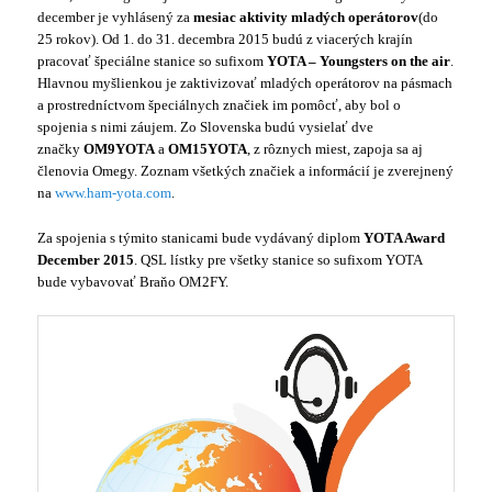
december je vyhlásený za
mesiac aktivity mladých operátorov
(do
25 rokov). Od 1. do 31. decembra 2015 budú z viacerých krajín
pracovať špeciálne stanice so sufixom
YOTA – Youngsters on the air
.
Hlavnou myšlienkou je zaktivizovať mladých operátorov na pásmach
a prostredníctvom špeciálnych značiek im pomôcť, aby bol o
spojenia s nimi záujem. Zo Slovenska budú vysielať dve
značky
OM9YOTA
a
OM15YOTA
, z rôznych miest, zapoja sa aj
členovia Omegy. Zoznam všetkých značiek a informácií je zverejnený
na
www.ham-yota.com
.
Za spojenia s týmito stanicami bude vydávaný diplom
YOTA Award
December 2015
.
QSL lístky pre všetky stanice so sufixom YOTA
bude vybavovať Braňo OM2FY.