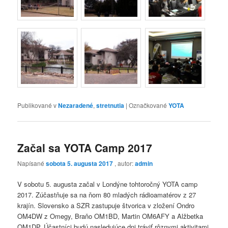
Publikované v
Nezaradené
,
stretnutia
|
Označkované
YOTA
Začal sa YOTA Camp 2017
Napísané
sobota 5. augusta 2017
, autor:
admin
V sobotu 5. augusta začal v Londýne tohtoročný YOTA camp
2017. Zúčastňuje sa na ňom 80 mladých rádioamatérov z 27
krajín. Slovensko a SZR zastupuje štvorica v zložení Ondro
OM4DW z Omegy, Braňo OM1BD, Martin OM6AFY a Alžbetka
OM1DP. Účastníci budú nasledujúce dni tráviť rôznymi aktivitami