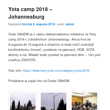
Yota camp 2018 –
Johannesburg
Napísané
štvrtok 9. augusta 2018
, autor:
admin
Ondo OM4DW je s našou rádioamatérskou mládežou na Yota
camp 2018 v Juhoafrickom Johannesburgu. Akcia trvá od
8.augusta do 15.augusta a účastníci si budú môcť vyskúšať
konštruktérsku činnosť, vysielanie na pásmach, ROB, SOTA
aktivity a iné. Mládež bude vysielať na pásmach 80m – 10m pod
značkou ZS9YOTA.
Viac info:
https://www.ham-yota.com/category/yota-2018/
Prinášame aj zopár foto od Ondra OM4DW.