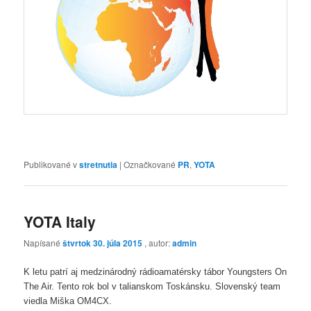
Publikované v
stretnutia
|
Označkované
PR
,
YOTA
YOTA Italy
Napísané
štvrtok 30. júla 2015
, autor:
admin
K letu patrí aj medzinárodný rádioamatérsky tábor Youngsters On
The Air. Tento rok bol v talianskom Toskánsku. Slovenský team
viedla Miška OM4CX.