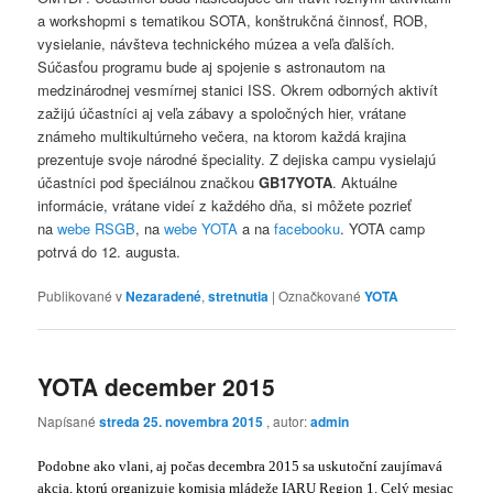
a workshopmi s tematikou SOTA, konštrukčná činnosť, ROB,
vysielanie, návšteva technického múzea a veľa ďalších.
Súčasťou programu bude aj spojenie s astronautom na
medzinárodnej vesmírnej stanici ISS. Okrem odborných aktivít
zažijú účastníci aj veľa zábavy a spoločných hier, vrátane
známeho multikultúrneho večera, na ktorom každá krajina
prezentuje svoje národné špeciality. Z dejiska campu vysielajú
účastníci pod špeciálnou značkou
GB17YOTA
. Aktuálne
informácie, vrátane videí z každého dňa, si môžete pozrieť
na
webe RSGB
, na
webe YOTA
a na
facebooku
. YOTA camp
potrvá do 12. augusta.
Publikované v
Nezaradené
,
stretnutia
|
Označkované
YOTA
YOTA december 2015
Napísané
streda 25. novembra 2015
, autor:
admin
Podobne ako vlani, aj počas decembra 2015 sa uskutoční zaujímavá
akcia, ktorú organizuje komisia mládeže IARU Region 1. Celý mesiac