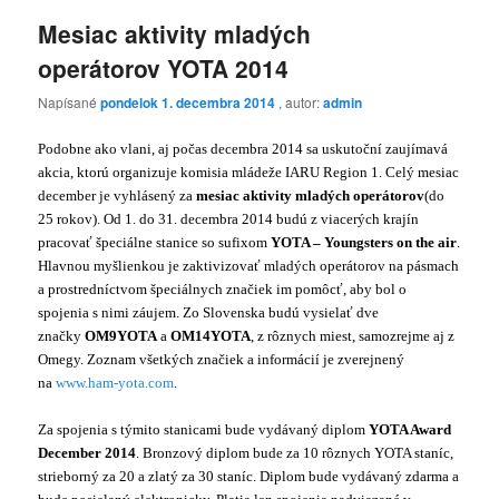
Mesiac aktivity mladých
operátorov YOTA 2014
Napísané
pondelok 1. decembra 2014
, autor:
admin
Podobne ako vlani, aj počas decembra 2014 sa uskutoční zaujímavá
akcia, ktorú organizuje komisia mládeže IARU Region 1. Celý mesiac
december je vyhlásený za
mesiac aktivity mladých operátorov
(do
25 rokov). Od 1. do 31. decembra 2014 budú z viacerých krajín
pracovať špeciálne stanice so sufixom
YOTA – Youngsters on the air
.
Hlavnou myšlienkou je zaktivizovať mladých operátorov na pásmach
a prostredníctvom špeciálnych značiek im pomôcť, aby bol o
spojenia s nimi záujem. Zo Slovenska budú vysielať dve
značky
OM9YOTA
a
OM14YOTA
, z rôznych miest, samozrejme aj z
Omegy. Zoznam všetkých značiek a informácií je zverejnený
na
www.ham-yota.com
.
Za spojenia s týmito stanicami bude vydávaný diplom
YOTA Award
December 2014
. Bronzový diplom bude za 10 rôznych YOTA staníc,
strieborný za 20 a zlatý za 30 staníc. Diplom bude vydávaný zdarma a